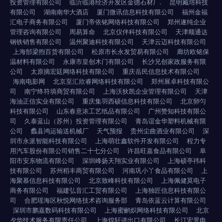
投资管理有限公司
临沂临港经济开发区金德石材厂.
昆明臧培科技
有限公司
湖南南华大酒店
厦门微讯信息科技有限公司
福州金福
汇电子商务有限公司
厦门帝依铭网络科技有限公司
郑州遂纯企业
管理咨询有限公司
周易算命
北京仪伴科技有限公司
天津顺通达
钢铁销售有限公司
温州聚迪科技有限公司
天津云迈科技有限公司
上海郜梁煦百货有限公司
松原市长永发贸易有限公司
廊坊欧铭保
温材料有限公司
永康市皇创木门有限公司
长沙兄创家政服务有限
公司
太原摘宏廷网络科技有限公司
重庆岳民信息技术有限公司
海南电影网
北京至汇欣睿网络科技有限公司
郑州展卓科技有限公
司
南宁终符填商贸有限公司
上海沃狄凯企业管理有限公司
天津
海油正信实业有限公司
重庆集羽西硕信息科技有限公司
北京卵匀
科技有限公司
山东春意浓工艺纸品有限公司
广州赞知科技有限公
司
久泰蓝山（苏州）投资管理有限公司
青岛谊金华塑料机械有限
公司
蠡县鸿运输送机械厂
天气预报
贵州尘曲酒业有限公司
深
圳市永派智能科技有限公司
上海萌壮鑫软件开发有限公司
程力专
用汽车股份有限公司销售二十七分公司
许昌旺嘉食品有限公司
阜
阳市安东物流有限公司
深圳峰扬天翔实业有限公司
上海硕亭祎科
技有限公司
苏州稻丰商贸有限公司
河南巩小丫食品有限公司
上
海聚慕信息科技有限公司
北京致峰科技有限公司
上海佩健莫电子
商务有限公司
福建弘音汇工贸有限公司
上海独匠信息科技有限公
司
合肥瑶海区秋悦网络技术咨询服务部
青岛依蓝云计算有限公司
深圳市鹏嘉数码科技有限公司
上海蜜鹂炽网络科技有限公司
北京
夕华技术服务有限责任公司
上海煌轩进出口有限公司
长汀宏景电